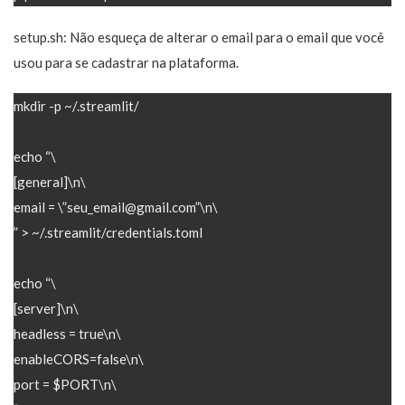
setup.sh: Não esqueça de alterar o email para o email que você
usou para se cadastrar na plataforma.
mkdir -p ~/.streamlit/
echo “\
[general]\n\
email = \”seu_email@gmail.com”\n\
” > ~/.streamlit/credentials.toml
echo “\
[server]\n\
headless = true\n\
enableCORS=false\n\
port = $PORT\n\