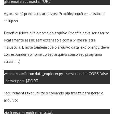
git remote add master “URL”
Agora você precisa os arquivos: Procfile, requirements.txt e
setup.sh
Procfile: (Note que o nome do arquivo Procfile deve ser escrito
exatamente assim, sem extensão e com a primeira letra
maiúscula. E note também que o arquivo data_explorer.py, deve
corresponder ao nome do seu arquivo com o seu programa
streamlit)
web: streamlit run data_explorer.py –server.enableCORS false
–server.port $PORT
requirements.txt : utilize o comando pip freeze para gerar o
arquivo:
pip freeze > requirements.txt