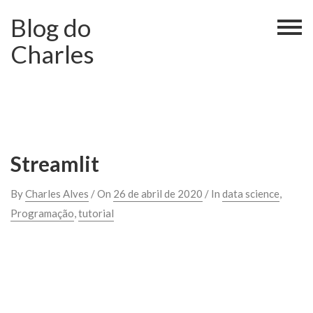
Skip
Blog do
to
content
Charles
Streamlit
By
Charles Alves
/ On
26 de abril de 2020
/ In
data science
,
Programação
,
tutorial